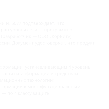
ии № 5077 подтверждает, что
ран уровня сети — программно-
 (разработчик — ООО «КорБит»)
сии. Документ удостоверяет, что продукт
нформации, устанавливающим 4 уровень
й защиты информации и средствам
рмационных технологий;
нформации к многофункциональным
— по 4 классу защиты.