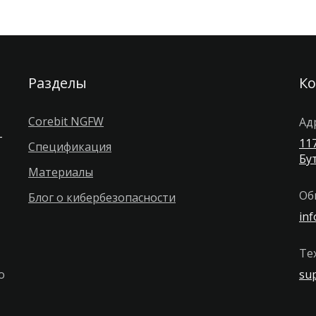
Разделы
К
Corebit NGFW
Ад
г
117
Спецификация
Бут
Материалы
Об
Блог о кибербезопасности
inf
Те
о
su