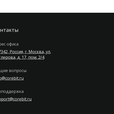
онтакты
рес офиса
342, Россия, г. Москва, ул.
лерова, д. 17, пом. 2/4
щие вопросы
o@corebit.ru
хподдержка
pport@corebit.ru