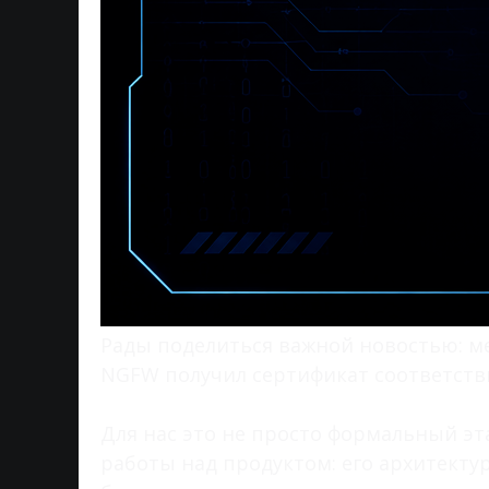
Рады поделиться важной новостью: ме
NGFW получил сертификат соответств
Для нас это не просто формальный э
работы над продуктом: его архитект