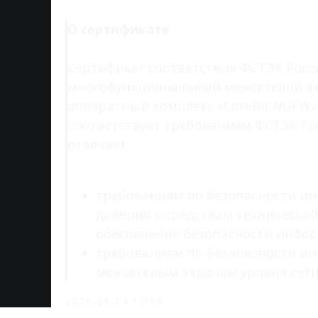
О сертификате
Сертификат соответствия ФСТЭК Росс
многофункциональный межсетевой эк
аппаратный комплекс «CoreBit.NGFW»
соответствует требованиям ФСТЭК Рос
отвечает:
требованиям по безопасности и
доверия к средствам техническо
обеспечения безопасности инфо
требованиям по безопасности и
межсетевым экранам уровня сети 
2026-06-24 10:15