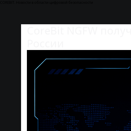
COREBIT. Новости в области цифровой безопасности
CoreBit NGFW полу
России