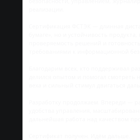
безопасности, управлением, журнали
реализации.
Сертификация ФСТЭК — длинная диста
бумаге», но и устойчивость продукта
проверяемость решений и готовность 
требованиями к информационной без
Благодарим всех, кто поддерживал ра
делился опытом и помогал смотреть н
веха и сильный стимул двигаться дал
Разработку продолжаем. Впереди — р
удобства управления, масштабирован
дальнейшая работа над качеством про
Сертификат получен. Идём дальше.