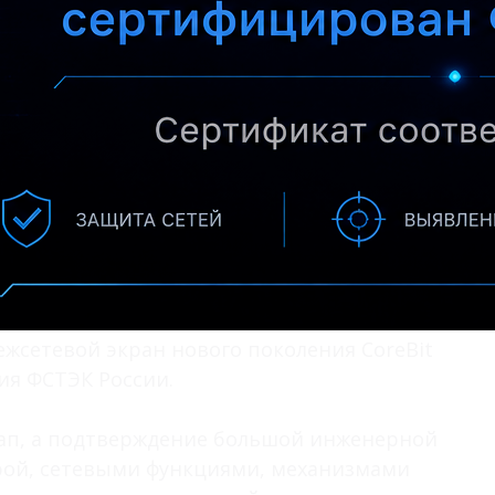
жсетевой экран нового поколения CoreBit
ия ФСТЭК России.
тап, а подтверждение большой инженерной
урой, сетевыми функциями, механизмами