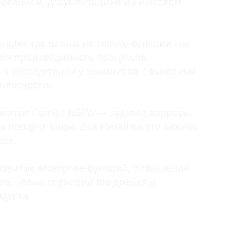
рованием, документацией и качеством
нция, где важны не только функции «на
, воспроизводимость процессов,
к эксплуатации у заказчиков с высокими
опасности.
звитие CoreBit NGFW — задавал вопросы,
а продукт шире. Для команды это важная
ьше.
азвитие enterprise-функций, повышение
ие, новые сценарии внедрения и
дукта.