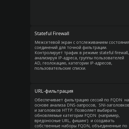
Stateful Firewall
Межсетевой экран с отслеживанием состояни
соединений для точной фильтрации.
Контролирует трафик в режиме stateful firewall,
анализируя IP-адреса, группы пользователей
AD, геолокацию, категории IP-адресов,
пользовательские списки.
URL-фильтрация
Обеспечивает фильтрацию сессий по FQDN на
основе анализа DNS-запросов, SNI-заголовко
и заголовков HTTP. Позволяет выбирать
обновляемые категории FQDN (например,
вредоносные URL, фишинг) и создавать
собственные наборы FQDN, объединенные по