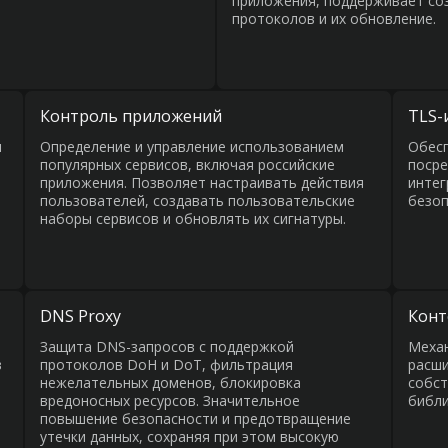
приложения, поддерживает со
протоколов и их обновление.
Контроль приложений
TLS-
я
Определение и управление использованием
Обесп
популярных сервисов, включая российские
посре
приложения. Позволяет настраивать действия
интег
пользователей, создавать пользовательские
безоп
наборы сервисов и обновлять их сигнатуры.
DNS Proxy
Конт
Защита DNS-запросов с поддержкой
Механ
в
протоколов DoH и DoT, фильтрация
расши
нежелательных доменов, блокировка
собст
вредоносных ресурсов. Значительное
библи
повышение безопасности и предотвращение
утечки данных, сохраняя при этом высокую