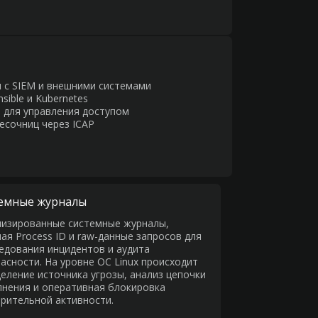
и с SIEM и внешними системами
sible и Kubernetes
 для управления доступом
есочниц через ICAP
емные журналы
изированные системные журналы,
ая Process ID и raw-данные запросов для
едования инцидентов и аудита
асности. На уровне ОС Linux происходит
еление источника угрозы, анализ цепочки
нения и оперативная блокировка
рительной активности.