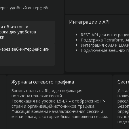
ерез удобный интерфейс
Интеграции и API
ия объектов и
овка для удобства
REST API для интеграци
ки
Поддержка Terraform, An
Интеграция с AD и LDAP
через веб-интерфейс или
Подключение внешних п
Журналы сетевого трафика
Сист
Запись полных URL, идентификация
Детал
пользовательских сессий.
включ
Геолокация на уровне L5-L7 – отображение IP-
рассл
стран и организаций-источников трафика.
безоп
Фиксация времени начала/окончания сессии и
опред
метки флага, с которым была завершена сессия.
выпол
подоз