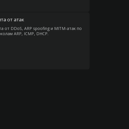
та от атак
а от DDoS, ARP spoofing и MITM-атак по
колам ARP, ICMP, DHCP.