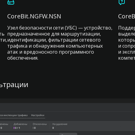
CoreBit.NGFW.NSN
Core
Узел безопасности сети (УБС) — устройство,
Поддер
ть
предназначенное для маршрутизации,
выделе
ти,
идентификации, фильтрации сетевого
которы
трафика и обнаружения компьютерных
и сопр
атак и вредоносного программного
и эксп
обеспечения.
компет
льтрации