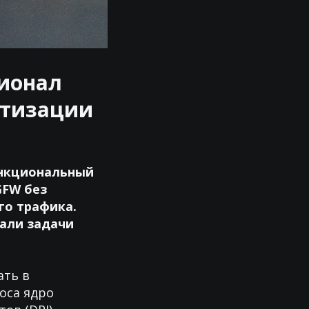
ционал
утизации
ункциональный
GFW без
го трафика.
али задачи
ать в
оса ядро