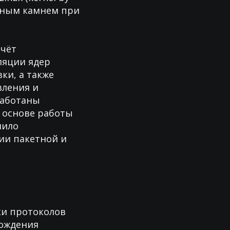
льным камнем при
счёт
ляции ядер
ки, а также
вления и
работаны
 основе работы
лило
ии пакетной и
ки протоколов
хождения