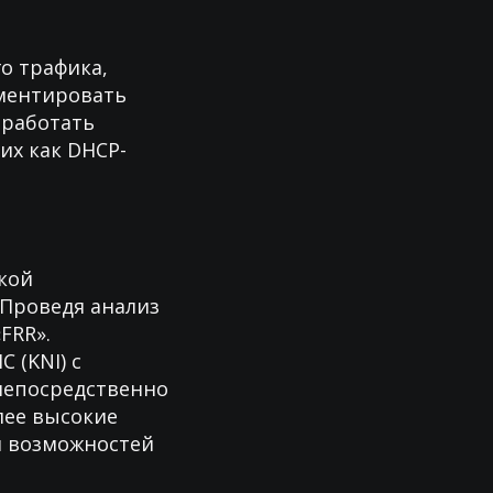
о трафика,
ементировать
зработать
их как DHCP-
кой
Проведя анализ
FRR».
 (KNI) с
,непосредственно
лее высокие
и возможностей