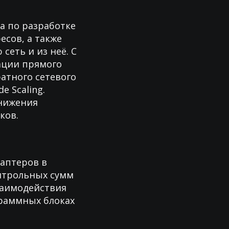
а по разработке
есов, а также
сеть и из неё. С
гации прямого
ратного сетевого
e Scaling.
нижения
ков.
аптеров в
онтрольных сумм
заимодействия
раммных блоках