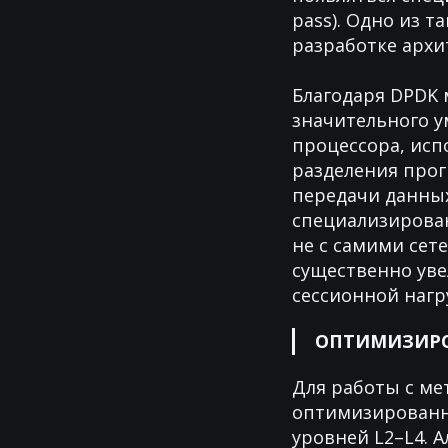
pass). Одно из 
разработке архи
Благодаря DPDK 
значительного у
процессора, исп
разделения прог
передачи данных
специализирова
не с самими сет
существенно уве
сессионной нагр
ОПТИМИЗИР
Для работы с м
оптимизированн
уровней L2–L4.