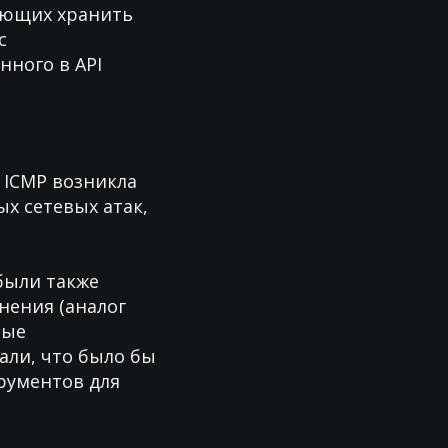
яющих хранить
с
нного в API
 ICMP возникла
х сетевых атак,
были также
нения (аналог
рые
али, что было бы
рументов для