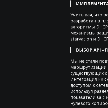
ИМПЛЕМЕНТА
Учитывая, что в
разработан в п
алгоритмы DHCP-
механизмы защит
starvation и DHCP
ВЫБОР API «F
Мы не стали пов
маршрутизации 
существующих от
Интеграция FRR о
доступом к сете
используя разде
показатели за с
нулевого копиро