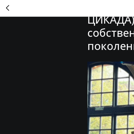
Компани
ЦИКАДА)
собстве
поколен