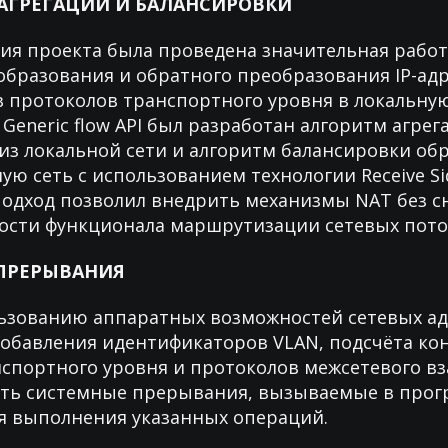
АГРЕГАЦИИ И БАЛАНСИРОВКИ
ия проекта была проведена значительная работ
бразования и обратного преобразования IP-адр
 протоколов транспортного уровня в локальную 
Generic flow API был разработан алгоритм агре
 из локальной сети и алгоритм балансировки об
ую сеть с использованием технологии Receive Sid
одход позволил внедрить механизмы NAT без с
ости функционала маршрутизации сетевых пото
ПРЕРЫВАНИЯ
ьзованию аппаратных возможностей сетевых ад
добавления идентификаторов VLAN, подсчёта к
спортного уровня и протоколов межсетевого в
ить системные прерывания, вызываемые в прог
я выполнения указанных операций.