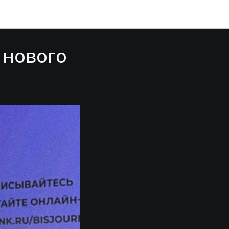
лдинг
 нового