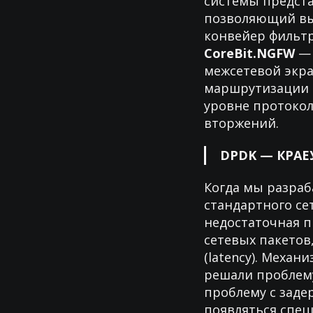
системы предста
позволяющий вы
конвейер фильтр
CoreBit.NGFW
— 
межсетевой экра
маршрутизации и
уровне протоко
вторжений.
DPDK — КРА
Когда мы разраб
стандартного сет
недостаточная п
сетевых пакетов
(latency). Меха
решали проблему
проблему с заде
появляться специ