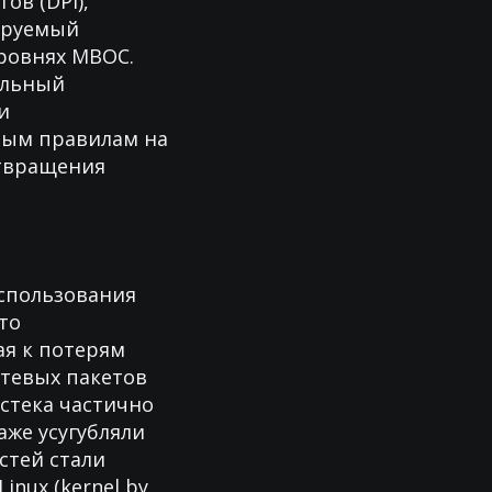
ов (DPI),
ируемый
уровнях МВОС.
альный
и
ным правилам на
отвращения
использования
то
ая к потерям
етевых пакетов
 стека частично
аже усугубляли
стей стали
inux (kernel by