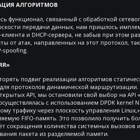
ЦИЯ АЛГОРИТМОВ
есь функционал, связанный с обработкой сетевог
лоскости передачи данных, нам пришлось импл
клиента и DHCP-сервера, не забыв при этом ра
ы от атак, направленных на этот протокол, так
-spoofing.
RR»
торять подвиг реализации алгоритмов статичес
для протоколов динамической маршрутизации. 
крытых API, мы остановили свой выбор на API «
существлялась с использованием DPDK kernel NIC
вому трафику через плоскость управления Linux
ляемую FIFO-память. Это позволило получить бо
чёт сокращения количества системных вызовов 
вания пакета из разделяемой памяти.