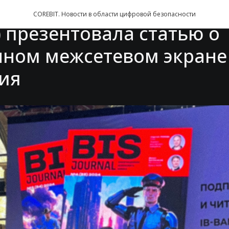
я «КорБит» (входит в хо
COREBIT. Новости в области цифровой безопасности
 презентовала статью о
нном межсетевом экране
ия