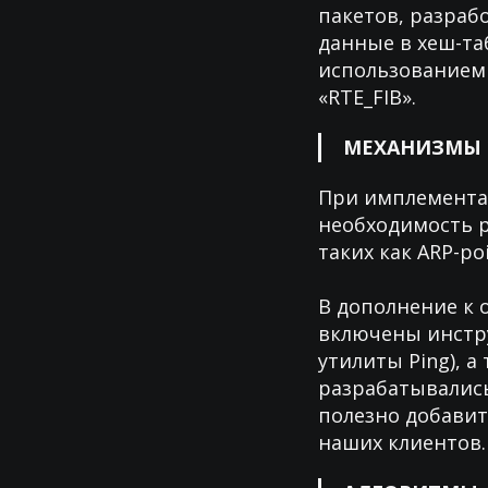
пакетов, разраб
данные в хеш-та
использованием а
«RTE_FIB».
МЕХАНИЗМЫ
При имплементац
необходимость р
таких как ARP-poi
В дополнение к 
включены инстру
утилиты Ping), 
разрабатывались
полезно добавит
наших клиентов.