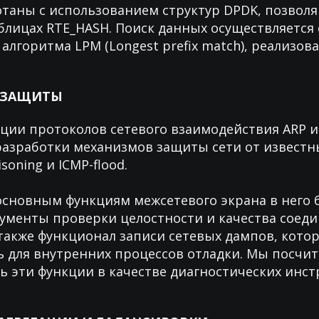
отаны с использованием структур DPDK, позвол
блицах RTE_HASH. Поиск данных осуществляется 
лгоритма LPM (Longest prefix match), реализова
 ЗАЩИТЫ
ии протоколов сетевого взаимодействия ARP и
азработки механизмов защиты сети от известны
soning и ICMP-flood.
основным функциям межсетевого экрана в него 
менты проверки целостности и качества соеди
а также функционал записи сетевых дампов, кото
 для внутренних процессов отладки. Мы посчит
ь эти функции в качестве диагностических инст