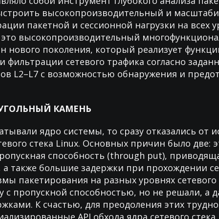
вляло собой инструмент глубокого анализа пакет
строить высокопроизводительный и масштаб
ации пакетной и сессионной нагрузки на всех 
это высокопроизводительный многофункцион
н нового поколения, который реализует функци
 фильтрации сетевого трафика согласно задан
лов L2–L7 с возможностью обнаружения и пред
ЕУГОЛЬНЫЙ КАМЕНЬ
атывали ядро системы, то сразу отказались от 
евого стека Linux. Основных причин было две: э
ропускная способность (through put), приводящ
, а также большие задержки при прохождении с
низмы пакетирования на разных уровнях сетевого
 с пропускной способностью, но не решали, а д
ржками. К счастью, для преодоления этих трудно
ализированные API обхода ядра сетевого стека L